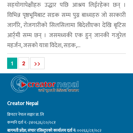
सहयोगापेक्षीहरु उद्धार पछि आश्रय लिईरहेका छन् ।
विभिन्न पृष्ठभूमिबाट सडक सम्म पुग्न बाध्यहरु जो सरकारी
जागीरे, रोजगारीको सिलसिलामा बिदेशीएका देखि बृटिस
आर्र्मी सम्म छन् । जसमध्यकी एक हुन् जानकी गजुरेल
महर्जन, जसको यात्रा विदेश, सडक,...
1
2
>>
Creator Nepal
क्रियटर नेपाल सञ्चार प्रा. लि
कम्पनि दर्ता नं.-३४०६३६/८०/०८१
बागमती प्रदेश, संचार रजिस्ट्रारको कार्यालय दर्ता नं:
००२६६/८१/०८२