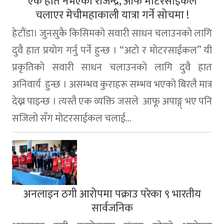
एक हात नभएका राजेन्द्र, आफैं माेटरसाईकल
चलाएर मेचीमहाकाली यात्रा गर्ने सोचमा !
हेटौंडा। जुनसुकै किसिमको सवारी साधन चलाउनकाे लागि
दुवै हात प्रयाेग गर्नु पर्ने हुन्छ । “अटाे र माेटरसाईकल” यी
प्रकृतिकाे सवारी साधन चलाउनकाे लागि दुवै हात
अनिवार्य हुन्छ । असम्भव कुराहरू सम्भव भएकाे बिरलै मात्र
देख्न पाइन्छ । त्यस्तै एक व्यक्ति जसले आफू अपाङ्ग् भए पनि
सजिलाे सँग मोटरसाईकल चलाई...
अनलाइन ठगी आरोपमा पक्राउ परेका ९ भारतीय
सार्वजनिक