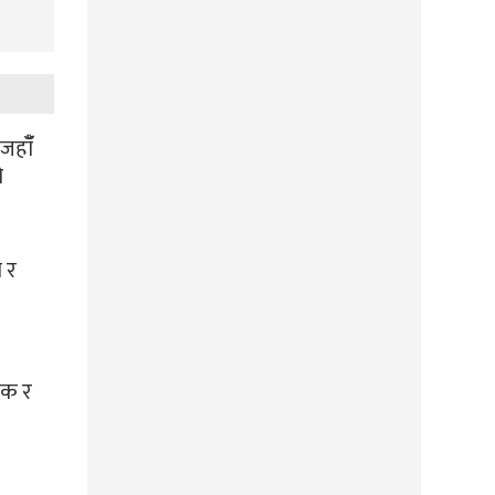
हाँँ
ो
 र
लक र