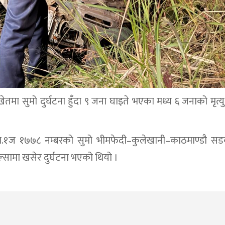
मा सुमो दुर्घटना हुँदा ९ जना घाइते भएका मध्य ६ जनाको मृत्
 ना.१ज १७७८ नम्बरको सुमो भीमफेदी–कुलेखानी–काठमाण्डौ स
सामा खसेर दुर्घटना भएको थियो ।