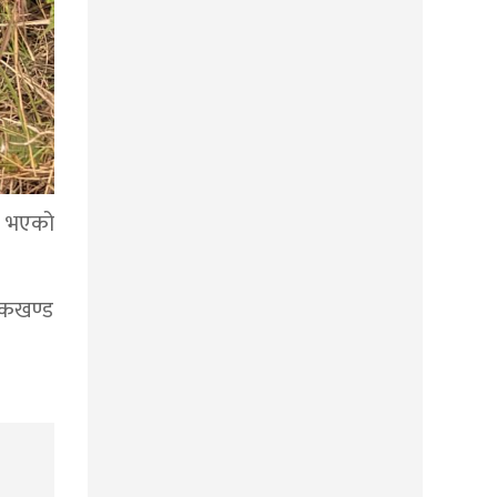
यु भएको
डकखण्ड