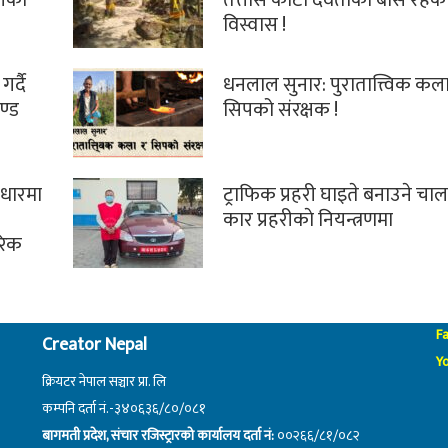
विस्वास !
गर्दै
धनलाल सुनार: पुरातात्त्विक कला
ण्ड
सिपको संरक्षक !
वाधारमा
ट्राफिक प्रहरी घाइते बनाउने चा
कार प्रहरीकाे नियन्त्रणमा
ारिक
F
Creator Nepal
Y
क्रियटर नेपाल सञ्चार प्रा. लि
कम्पनि दर्ता नं.-३४०६३६/८०/०८१
बागमती प्रदेश, संचार रजिस्ट्रारको कार्यालय दर्ता नं:
००२६६/८१/०८२