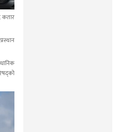
ँदै कतार
रस्थान
वैधानिक
रिषद्को