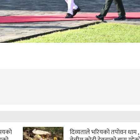
समयको
दिव्यताले भरियको तपोवन धाम , ज
ोगको
तेत्तीस कोटी देवताको बास रहेक