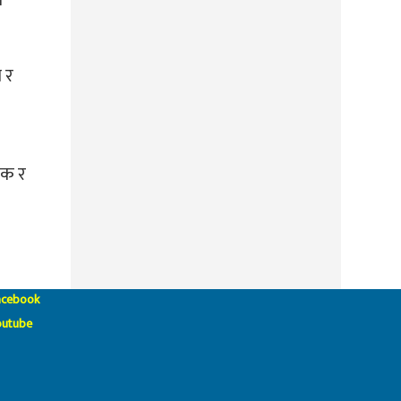
 र
लक र
acebook
outube