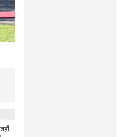
हाँँ
ो