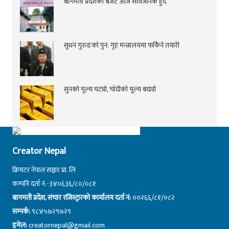
बागमती प्रदेशको बजेट आज सार्वजनिक हुँदै
सुधन गुरुङको पुन: गृह मन्त्रालयमा फर्किने तयारी
सुनको मूल्य घट्यो, चाँदीको मूल्य बढ्यो
Creator Nepal
क्रियटर नेपाल सञ्चार प्रा. लि
कम्पनि दर्ता नं.-३४०६३६/८०/०८१
बागमती प्रदेश, संचार रजिस्ट्रारको कार्यालय दर्ता नं:
००२६६/८१/०८२
सम्पर्क:
९८४५७२९७२९
इमेल:
creatornepal@gmail.com