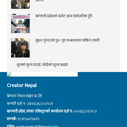
आरोप
बागमती प्रदेशको बजेट आज सार्वजनिक हुँदै
सुधन गुरुङको पुन: गृह मन्त्रालयमा फर्किने तयारी
सुनको मूल्य घट्यो, चाँदीको मूल्य बढ्यो
Creator Nepal
क्रियटर नेपाल सञ्चार प्रा. लि
कम्पनि दर्ता नं.-३४०६३६/८०/०८१
बागमती प्रदेश, संचार रजिस्ट्रारको कार्यालय दर्ता नं:
००२६६/८१/०८२
सम्पर्क:
९८४५७२९७२९
इमेल:
creatornepal@gmail.com