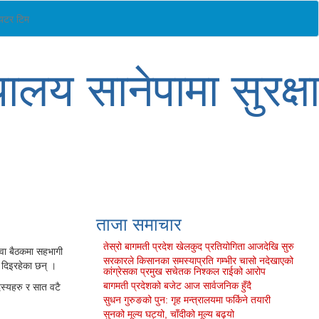
ियटर टिम
यालय सानेपामा सुरक्ष
ताजा समाचार
तेस्रो बागमती प्रदेश खेलकुद प्रतियोगिता आजदेखि सुरु
वा बैठकमा सहभागी
सरकारले किसानका समस्याप्रति गम्भीर चासो नदेखाएको
ा दिइरहेका छन् ।
कांग्रेसका प्रमुख सचेतक निश्कल राईको आरोप
स्यहरु र सात वटै
बागमती प्रदेशको बजेट आज सार्वजनिक हुँदै
सुधन गुरुङको पुन: गृह मन्त्रालयमा फर्किने तयारी
सुनको मूल्य घट्यो, चाँदीको मूल्य बढ्यो