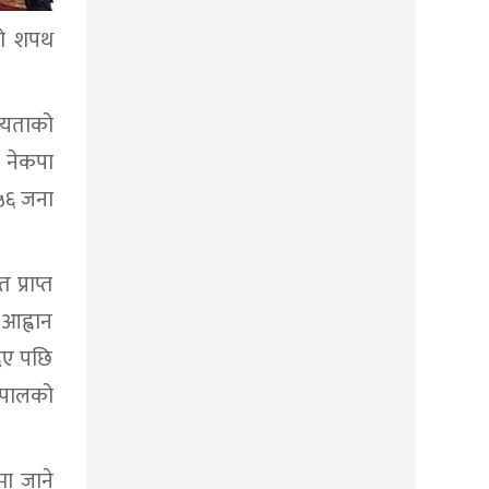
ाको शपथ
नियताको
र नेकपा
५६ जना
प्राप्त
 आह्वान
दिए पछि
नेपालको
मा जाने