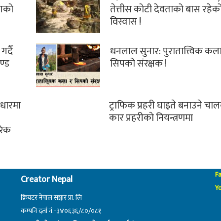
ोगको
तेत्तीस कोटी देवताको बास रहेक
विस्वास !
गर्दै
धनलाल सुनार: पुरातात्त्विक कला
ण्ड
सिपको संरक्षक !
वाधारमा
ट्राफिक प्रहरी घाइते बनाउने चा
कार प्रहरीकाे नियन्त्रणमा
ारिक
F
Creator Nepal
Y
क्रियटर नेपाल सञ्चार प्रा. लि
कम्पनि दर्ता नं.-३४०६३६/८०/०८१