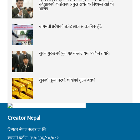
नदेखाएको कांग्रेसका प्रमुख सचेतक निश्कल राईको
आरोप
बागमती प्रदेशको बजेट आज सार्वजनिक हुँदै
सुधन गुरुङको पुन: गृह मन्त्रालयमा फर्किने तयारी
सुनको मूल्य घट्यो, चाँदीको मूल्य बढ्यो
Creator Nepal
क्रियटर नेपाल सञ्चार प्रा. लि
कम्पनि दर्ता नं.-३४०६३६/८०/०८१