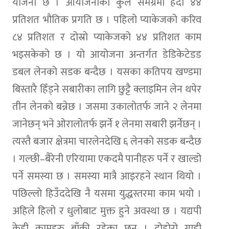
योजना छ । आयोजनाको कुल समग्रमा हेर्दा ४४
प्रतिशत भौतिक प्रगति छ । पहिलो प्याकेजको करिव
८४ प्रतिशत र दोस्रो प्याकेजको ४४ प्रतिशत काम
भइसकेको छ । यो आयोजना अन्तर्गत डेडिकेटेडड
डबल लेनको सडक बन्दैछ । यसका कतिपय खण्डमा
बिस्तारै हिँड्ने सबारीका लागि छुट्टै क्लाइमिन लेन थपेर
तीन लेनको बन्नेछ । जसमा उकालोतर्फ जाने २ लेनमा
जानेछन् भने ओरालोतर्फ झर्ने १ लेनमा सबारी झर्नेछन् ।
त्यस्तै बजार क्षेत्रमा चारलेनदेखि ६ लेनको सडक बन्दैछ
। गल्छी–बैरेनी एरियामा एकदमै पानीहरु पर्ने र खाल्डो
पर्ने समस्या छ । समस्या मात्रै आइरहने स्थान थियो ।
पछिल्लो हिउँददेखि नै यसमा युद्धस्तरमा काम भयो ।
अहिले हिलो र धुलोबाट मुक्त हुने अवस्था छ । यद्यपी
केही कामहरु बाँकी रहेका छन् । दोहोरो गाडी