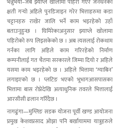
भन्नुभयो–जब झ्याप्ले खोलामा पहिरो गएर जनधनको
क्षती गर्‍यो अहिले पुनडिजाइन गरेर भित्ताहरुमा कडा
चट्टानहरु राखेर जालि भर्ने काम भइरहेको उहाँ
बताउनुहुन्छ । घिमिरेकाअनुसार झ्याप्ले खोलामा
पहिरोको रुप लिइसकेको छ । अब त्यसलाई रोकथाम
गर्नका लागि अहिले काम गरिरहेको निर्माण
कम्पनीलाई गत चैतमा सरकारले जिम्मा दियो र अहिले
यसमा काम भइरहेको छ । अहिले भित्तामा ‘ग्याबिन’
लगाइएको छ । प्लटिङ भएको भूभागआसपासका
भित्तामा बास रोप्नेदेखि अत्याधुनिक तवरले भित्तालाई
आरसीसी ढलान गरिँदैछ ।
नागढुंगा—मुग्लिङ सडक योजना पूर्वी खण्ड आयोजना
प्रमुख केशवप्रसाद ओझा पनि बर्खायाममा यात्रुहरुले