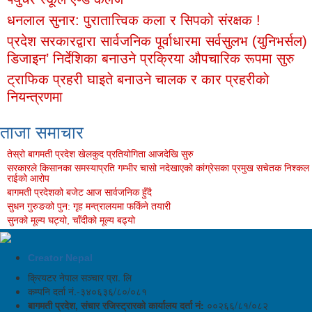
धनलाल सुनार: पुरातात्त्विक कला र सिपको संरक्षक !
प्रदेश सरकारद्वारा सार्वजनिक पूर्वाधारमा सर्वसुलभ (युनिभर्सल)
डिजाइन’ निर्देशिका बनाउने प्रक्रिया औपचारिक रूपमा सुरु
ट्राफिक प्रहरी घाइते बनाउने चालक र कार प्रहरीकाे
नियन्त्रणमा
ताजा समाचार
तेस्रो बागमती प्रदेश खेलकुद प्रतियोगिता आजदेखि सुरु
सरकारले किसानका समस्याप्रति गम्भीर चासो नदेखाएको कांग्रेसका प्रमुख सचेतक निश्कल
राईको आरोप
बागमती प्रदेशको बजेट आज सार्वजनिक हुँदै
सुधन गुरुङको पुन: गृह मन्त्रालयमा फर्किने तयारी
सुनको मूल्य घट्यो, चाँदीको मूल्य बढ्यो
Creator Nepal
क्रियटर नेपाल सञ्चार प्रा. लि
कम्पनि दर्ता नं.-३४०६३६/८०/०८१
बागमती प्रदेश, संचार रजिस्ट्रारको कार्यालय दर्ता नं:
००२६६/८१/०८२