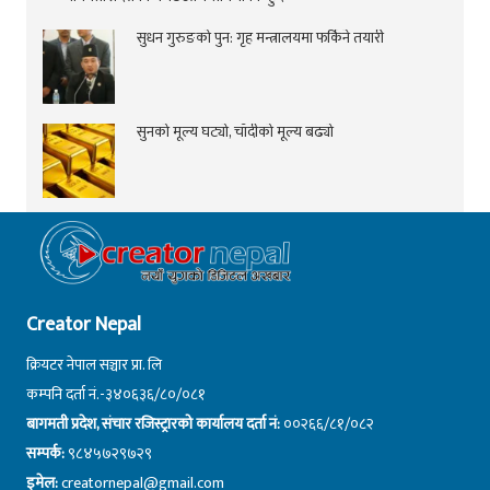
सुधन गुरुङको पुन: गृह मन्त्रालयमा फर्किने तयारी
सुनको मूल्य घट्यो, चाँदीको मूल्य बढ्यो
Creator Nepal
क्रियटर नेपाल सञ्चार प्रा. लि
कम्पनि दर्ता नं.-३४०६३६/८०/०८१
बागमती प्रदेश, संचार रजिस्ट्रारको कार्यालय दर्ता नं:
००२६६/८१/०८२
सम्पर्क:
९८४५७२९७२९
इमेल:
creatornepal@gmail.com