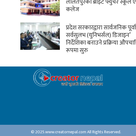
ललितपुरको ब्राइट फ्युचर स्कूल ए
कलेज
प्रदेश सरकारद्वारा सार्वजनिक पूर्
सर्वसुलभ (युनिभर्सल) डिजाइन’
निर्देशिका बनाउने प्रक्रिया औपच
रूपमा सुरु
© 2025.www.creatornepal.com All Rights Reserved.