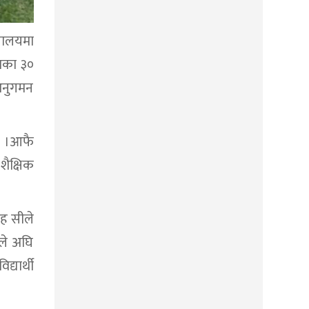
्यालयमा
्मका ३०
 अनुगमन
हो ।आफै
शैक्षिक
ोह सीले
गले अघि
्यार्थी