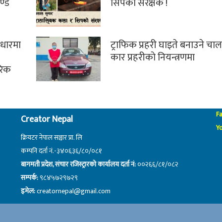
ण्ड
सिपको संरक्षक !
वाधारमा
ट्राफिक प्रहरी घाइते बनाउने चा
कार प्रहरीकाे नियन्त्रणमा
ारिक
F
Creator Nepal
Y
क्रियटर नेपाल सञ्चार प्रा. लि
कम्पनि दर्ता नं.-३४०६३६/८०/०८१
बागमती प्रदेश, संचार रजिस्ट्रारको कार्यालय दर्ता नं:
००२६६/८१/०८२
सम्पर्क:
९८४५७२९७२९
इमेल:
creatornepal@gmail.com