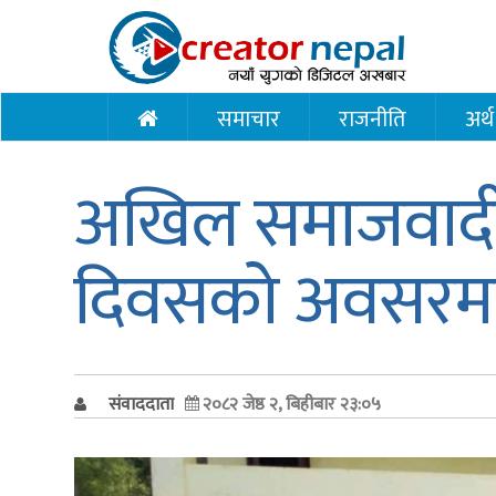
समाचार
राजनीति
अर्थ
अखिल समाजवादी मक
दिवसको अवसरमा श
संवाददाता
२०८२ जेष्ठ २, बिहीबार २३:०५