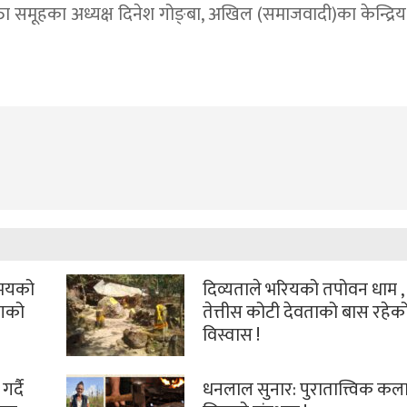
ता समूहका अध्यक्ष दिनेश गोङ्बा, अखिल (समाजवादी)का केन्द्रि
समयको
दिव्यताले भरियको तपोवन धाम , ज
ोगको
तेत्तीस कोटी देवताको बास रहेक
विस्वास !
गर्दै
धनलाल सुनार: पुरातात्त्विक कला