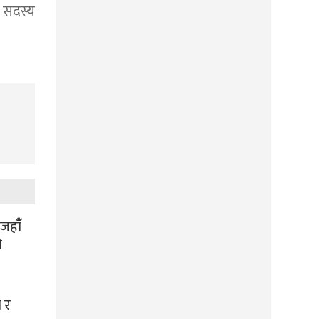
य सदस्य
हाँँ
ो
 र