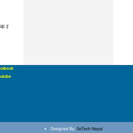
लक र
acebook
outube
Designed By:
SoTech Nepal