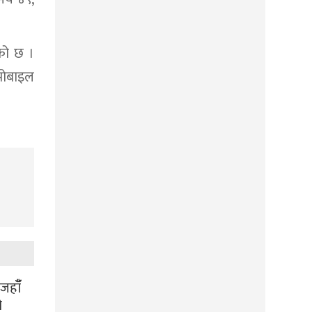
एको छ ।
 मोबाइल
हाँँ
ो