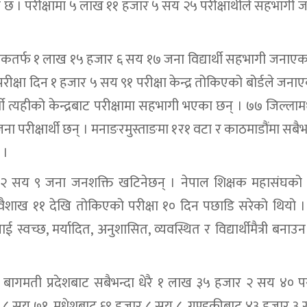
 छ । परीक्षामा ५ लाख ११ हजार ५ सय २५ परीक्षार्थीले सहभागी
िकतर्फ १ लाख १५ हजार ६ सय १७ जना विद्यार्थी सहभागी जनाएक
रीक्षा दिन १ हजार ५ सय ९१ परीक्षा केन्द्र तोकिएको बोर्डले जना
ी त्यहीको केन्द्रबाट परीक्षामा सहभागी भएका छन् । ७७ जिल्लामध्
रीक्षार्थी छन् । मनाङरमुस्ताङमा १र१ वटा र काठमाडौंमा सबैभन्
 ।
र २ सय ९ जना जनशक्ति खटिनेछन् । नेपाल शिक्षक महासंघको श
शाख ११ देखि तोकिएको परीक्षा १० दिन पछाडि सरेको थियो । प
षालाई स्वच्छ, मर्यादित, अनुशासित, व्यवस्थित र विद्यार्थीमैत्री बन
बागमती प्रदेशबाट सबैभन्दा धेरै १ लाख ३५ हजार २ सय ४० परीक
ार ८ सय ७१, मधेशबाट ६९ हजार ८ सय ८, गण्डकीबाट ४३ हजार ३