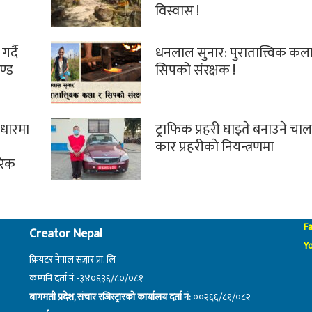
विस्वास !
गर्दै
धनलाल सुनार: पुरातात्त्विक कला
ण्ड
सिपको संरक्षक !
वाधारमा
ट्राफिक प्रहरी घाइते बनाउने चा
कार प्रहरीकाे नियन्त्रणमा
ारिक
F
Creator Nepal
Y
क्रियटर नेपाल सञ्चार प्रा. लि
कम्पनि दर्ता नं.-३४०६३६/८०/०८१
बागमती प्रदेश, संचार रजिस्ट्रारको कार्यालय दर्ता नं:
००२६६/८१/०८२