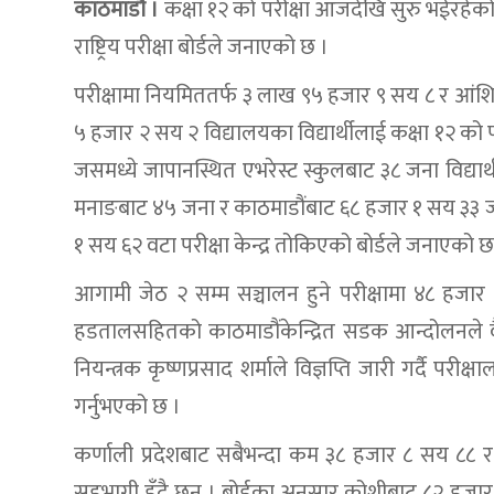
काठमाडौं ।
कक्षा १२ को परीक्षा आजदेखि सुरु भईरहेको
राष्ट्रिय परीक्षा बोर्डले जनाएको छ ।
परीक्षामा नियमिततर्फ ३ लाख ९५ हजार ९ सय ८ र आंश
५ हजार २ सय २ विद्यालयका विद्यार्थीलाई कक्षा १२ को प
जसमध्ये जापानस्थित एभरेस्ट स्कुलबाट ३८ जना विद्यार्थ
मनाङबाट ४५ जना र काठमाडौंबाट ६८ हजार १ सय ३३ जना प
१ सय ६२ वटा परीक्षा केन्द्र तोकिएको बोर्डले जनाएको छ
आगामी जेठ २ सम्म सञ्चालन हुने परीक्षामा ४८ हजा
हडतालसहितको काठमाडौंकेन्द्रित सडक आन्दोलनले वै
नियन्त्रक कृष्णप्रसाद शर्माले विज्ञप्ति जारी गर्दै परीक्
गर्नुभएको छ ।
कर्णाली प्रदेशबाट सबैभन्दा कम ३८ हजार ८ सय ८८ र 
सहभागी हुँदै छन् । बोर्डका अनुसार कोशीबाट ८२ हज