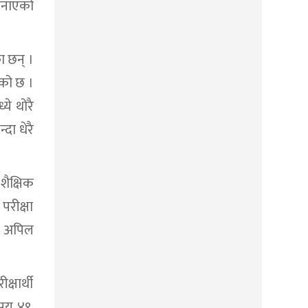
 जनाएको
ा छन् ।
एको छ ।
ये थोरै
दा धेरै
ैक्षिक
रीक्षा
ाउन अपिल
्षार्थी
 सय ४९,