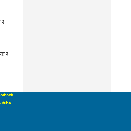
 र
लक र
acebook
outube