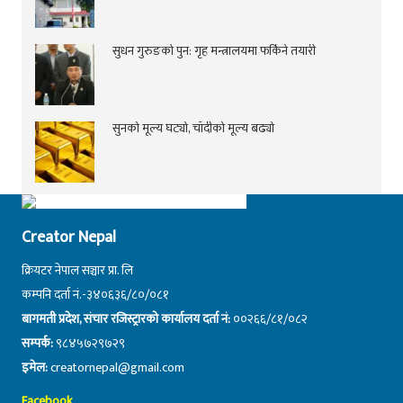
सुधन गुरुङको पुन: गृह मन्त्रालयमा फर्किने तयारी
सुनको मूल्य घट्यो, चाँदीको मूल्य बढ्यो
Creator Nepal
क्रियटर नेपाल सञ्चार प्रा. लि
कम्पनि दर्ता नं.-३४०६३६/८०/०८१
बागमती प्रदेश, संचार रजिस्ट्रारको कार्यालय दर्ता नं:
००२६६/८१/०८२
सम्पर्क:
९८४५७२९७२९
इमेल:
creatornepal@gmail.com
Facebook