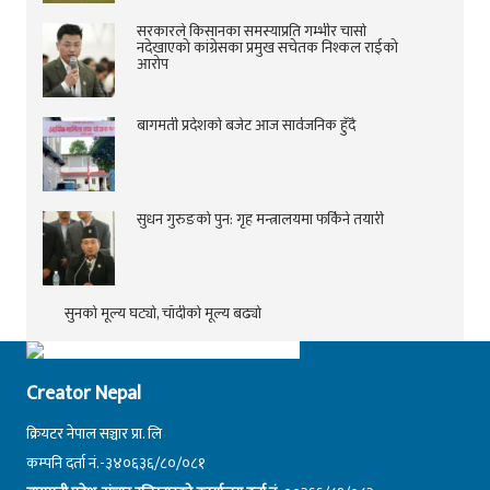
सरकारले किसानका समस्याप्रति गम्भीर चासो
नदेखाएको कांग्रेसका प्रमुख सचेतक निश्कल राईको
आरोप
बागमती प्रदेशको बजेट आज सार्वजनिक हुँदै
सुधन गुरुङको पुन: गृह मन्त्रालयमा फर्किने तयारी
सुनको मूल्य घट्यो, चाँदीको मूल्य बढ्यो
Creator Nepal
क्रियटर नेपाल सञ्चार प्रा. लि
कम्पनि दर्ता नं.-३४०६३६/८०/०८१