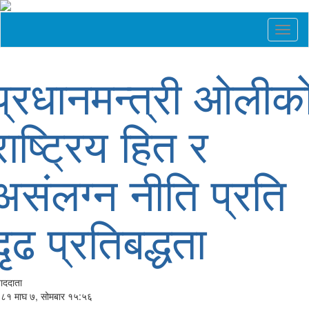
Toggl
naviga
प्रधानमन्त्री ओलीक
राष्ट्रिय हित र
असंलग्न नीति प्रति
दृढ प्रतिबद्धता
वाददाता
८१ माघ ७, सोमबार १५:५६