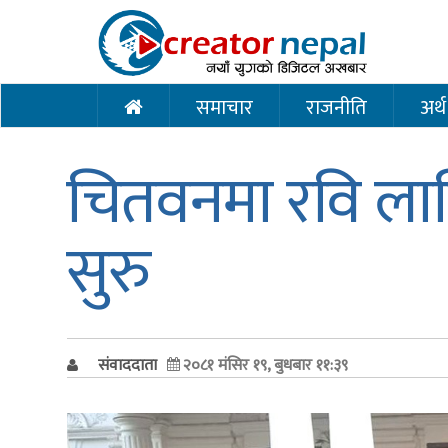
समाचार
राजनीति
अर्थ
चितवनमा रवि लामि
सुरु
संवाददाता
२०८१ मंसिर १९, बुधबार ११:३९