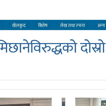
खेलकुद
बिशेष
लेख तथा रचना
अन्य
छानेविरुद्धको दोस्र