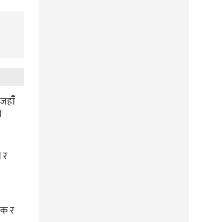
हाँँ
ो
 र
लक र