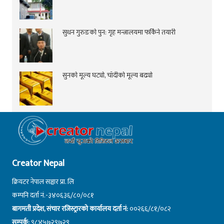
सुधन गुरुङको पुन: गृह मन्त्रालयमा फर्किने तयारी
सुनको मूल्य घट्यो, चाँदीको मूल्य बढ्यो
Creator Nepal
क्रियटर नेपाल सञ्चार प्रा. लि
कम्पनि दर्ता नं.-३४०६३६/८०/०८१
बागमती प्रदेश, संचार रजिस्ट्रारको कार्यालय दर्ता नं:
००२६६/८१/०८२
सम्पर्क:
९८४५७२९७२९