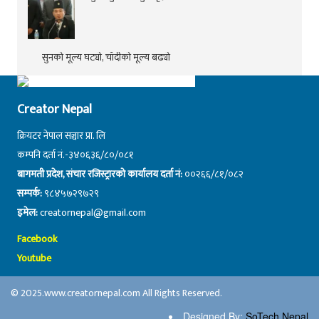
सुनको मूल्य घट्यो, चाँदीको मूल्य बढ्यो
Creator Nepal
क्रियटर नेपाल सञ्चार प्रा. लि
कम्पनि दर्ता नं.-३४०६३६/८०/०८१
बागमती प्रदेश, संचार रजिस्ट्रारको कार्यालय दर्ता नं:
००२६६/८१/०८२
सम्पर्क:
९८४५७२९७२९
इमेल:
creatornepal@gmail.com
Facebook
Youtube
© 2025.www.creatornepal.com All Rights Reserved.
Designed By:
SoTech Nepal