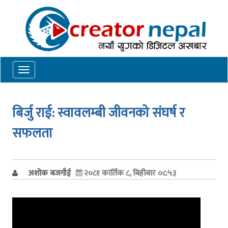
Toggle
navigation
बिर्जु राई: स्वावलम्बी जीवनको संघर्ष र
सफलता
अशोक बजगाँई
२०८१ कार्तिक ८, बिहीबार ०८:५३