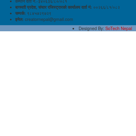
कम्पनि दर्ता नं.-३४०६३६/८०/०८१
बागमती प्रदेश, संचार रजिस्ट्रारको कार्यालय दर्ता नं:
००२६६/८१/०८२
सम्पर्क:
९८४५७२९७२९
इमेल:
creatornepal@gmail.com
Designed By:
SoTech Nepal